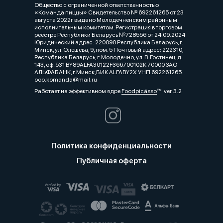
Общество с ограниченной ответственностью
«Команда пиццы» Свидетельство № 692261265 от 23
августа 2022г выдано Молодечненским районным
исполнительным комитетом. Регистрация в торговом
реестре Республики Беларусь №728556 от 24.09.2024
Юридический адрес: 220090 Республика Беларусь, г.
Минск, ул. Олешева, 9, пом. 5 Почтовый адрес: 222310,
Республика Беларусь, г. Молодечно, ул. В. Гостинец, д.
143, оф. 531 BY89ALFA30122F366700102К 70000 ЗАО
АЛЬФАБАНК, г.Минск,БИК ALFABY2X УНП 692261265
ooo.komanda@mail.ru
Работает на эффективном ядре
Foodpicásso
ver. 3.2
Политика конфиденциальности
Публичная оферта