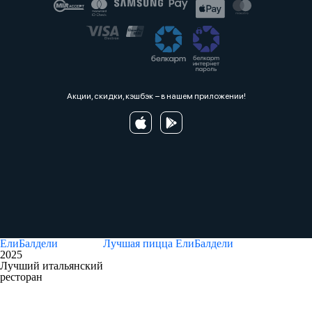
Акции, скидки, кэшбэк − в нашем приложении!
ЕлиБалдели
Лучшая пицца
ЕлиБалдели
2025
Лучший итальянский
ресторан