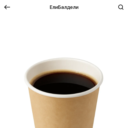
ЕлиБалдели