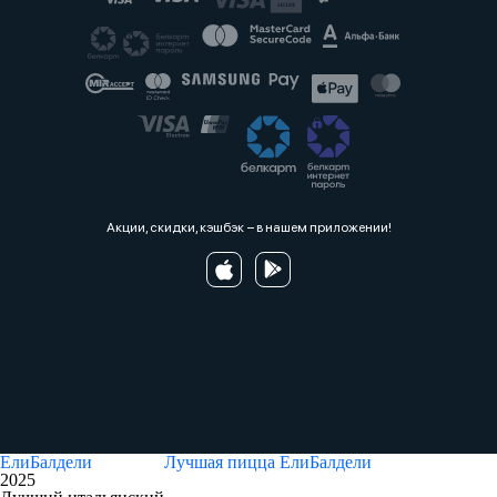
Акции, скидки, кэшбэк − в нашем приложении!
ЕлиБалдели
Лучшая пицца
ЕлиБалдели
2025