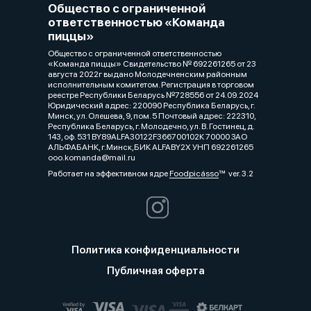
Общество с ограниченной
ответственностью «Команда
пиццы»
Общество с ограниченной ответственностью
«Команда пиццы» Свидетельство № 692261265 от 23
августа 2022г выдано Молодечненским районным
исполнительным комитетом. Регистрация в торговом
реестре Республики Беларусь №728556 от 24.09.2024
Юридический адрес: 220090 Республика Беларусь, г.
Минск, ул. Олешева, 9, пом. 5 Почтовый адрес: 222310,
Республика Беларусь, г. Молодечно, ул. В. Гостинец, д.
143, оф. 531 BY89ALFA30122F366700102К 70000 ЗАО
АЛЬФАБАНК, г.Минск,БИК ALFABY2X УНП 692261265
ooo.komanda@mail.ru
Работает на эффективном ядре
Foodpicásso
ver. 3.2
Политика конфиденциальности
Публичная оферта