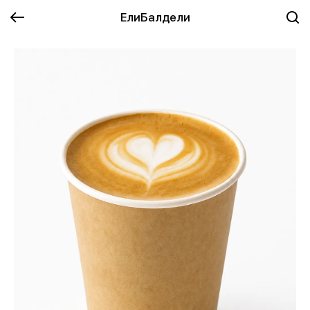
ЕлиБалдели