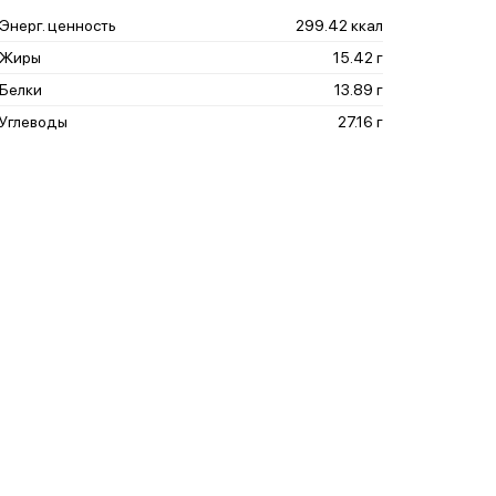
Энерг. ценность
299.42 ккал
Жиры
15.42 г
Белки
13.89 г
Углеводы
27.16 г