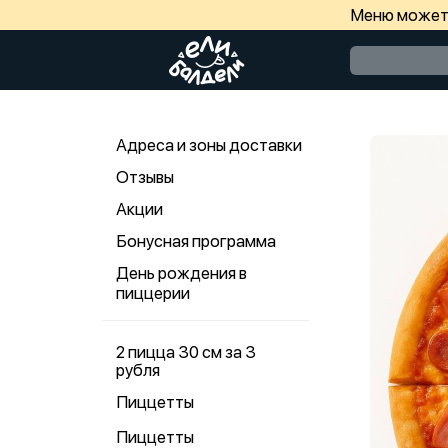
Меню может 
Адреса и зоны доставки
Отзывы
Акции
Бонусная программа
День рождения в
пиццерии
2 пицца 30 см за 3
рубля
Пиццетты
Пиццетты