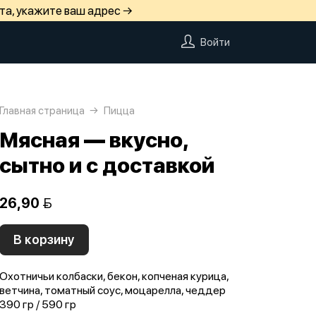
та, укажите ваш адрес →
Войти
Главная страница
Пицца
Мясная — вкусно,
сытно и с доставкой
26,90 
В корзину
Охотничьи колбаски, бекон, копченая курица,
ветчина, томатный соус, моцарелла, чеддер
390 гр / 590 гр