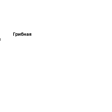
Грибная
м