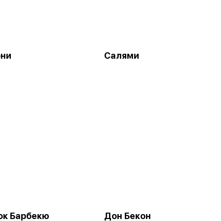
они
Салями
к Барбекю
Дон Бекон