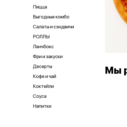
Пицца
Выгодные комбо
Салаты и сэндвичи
РОЛЛЫ
Ланчбокс
Фри и закуски
Десерты
Мы 
Кофе и чай
Коктейли
Соуса
Напитки