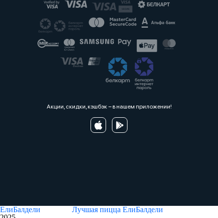
Акции, скидки, кэшбэк − в нашем приложении!
ЕлиБалдели
Лучшая пицца
ЕлиБалдели
2025