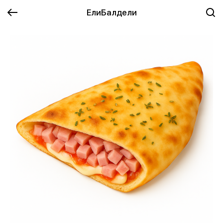
ЕлиБалдели