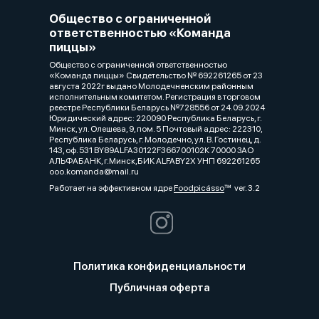
Общество с ограниченной
ответственностью «Команда
пиццы»
Общество с ограниченной ответственностью
«Команда пиццы» Свидетельство № 692261265 от 23
августа 2022г выдано Молодечненским районным
исполнительным комитетом. Регистрация в торговом
реестре Республики Беларусь №728556 от 24.09.2024
Юридический адрес: 220090 Республика Беларусь, г.
Минск, ул. Олешева, 9, пом. 5 Почтовый адрес: 222310,
Республика Беларусь, г. Молодечно, ул. В. Гостинец, д.
143, оф. 531 BY89ALFA30122F366700102К 70000 ЗАО
АЛЬФАБАНК, г.Минск,БИК ALFABY2X УНП 692261265
ooo.komanda@mail.ru
Работает на эффективном ядре
Foodpicásso
ver. 3.2
Политика конфиденциальности
Публичная оферта