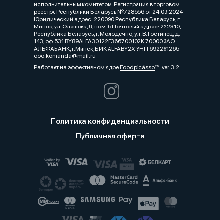
исполнительным комитетом. Регистрация в торговом
реестре Республики Беларусь №728556 от 24.09.2024
Юридический адрес: 220090 Республика Беларусь, г.
Минск, ул. Олешева, 9, пом. 5 Почтовый адрес: 222310,
Республика Беларусь, г. Молодечно, ул. В. Гостинец, д.
143, оф. 531 BY89ALFA30122F366700102К 70000 ЗАО
АЛЬФАБАНК, г.Минск,БИК ALFABY2X УНП 692261265
ooo.komanda@mail.ru
Работает на эффективном ядре
Foodpicásso
ver. 3.2
Политика конфиденциальности
Публичная оферта