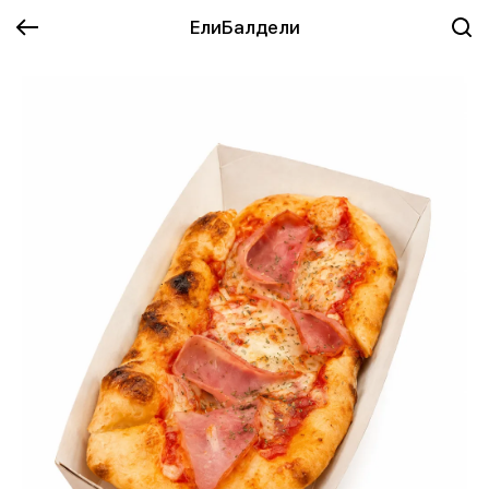
ЕлиБалдели