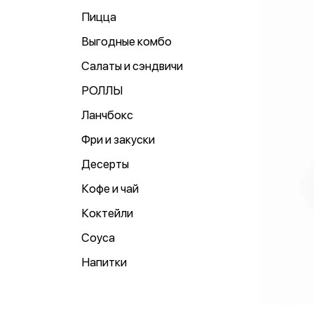
Пицца
Выгодные комбо
Салаты и сэндвичи
РОЛЛЫ
Ланчбокс
Фри и закуски
Десерты
Кофе и чай
Коктейли
Соуса
Напитки