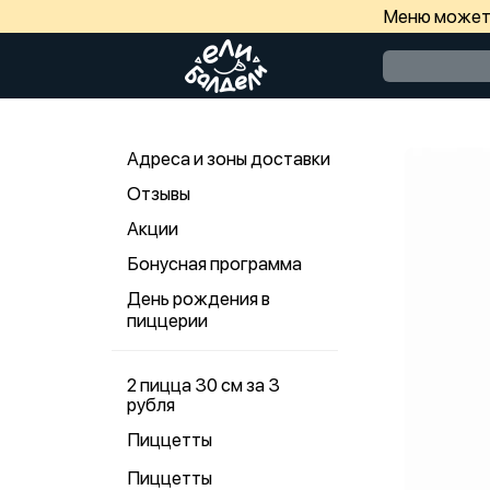
Меню может 
Адреса и зоны доставки
Отзывы
Акции
Бонусная программа
День рождения в
пиццерии
2 пицца 30 см за 3
рубля
Пиццетты
Пиццетты