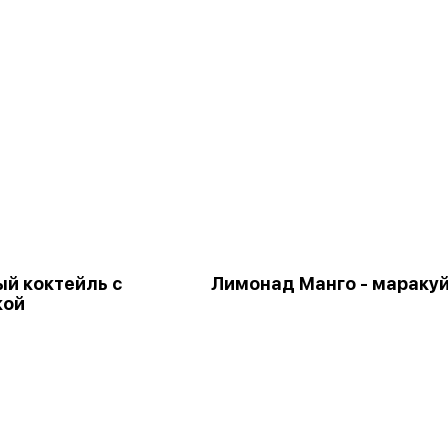
й коктейль с
Лимонад Манго - мараку
кой