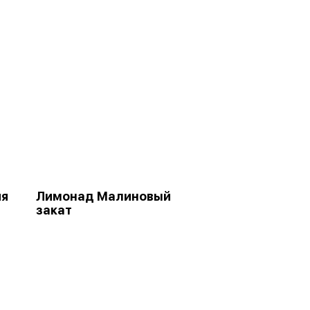
йя
Лимонад Малиновый
закат