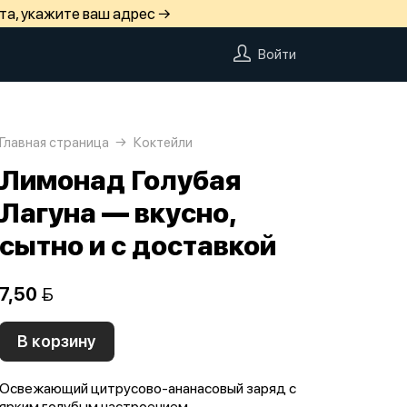
та, укажите ваш адрес →
Войти
Главная страница
Коктейли
Лимонад Голубая
Лагуна — вкусно,
сытно и с доставкой
7,50 
В корзину
Освежающий цитрусово-ананасовый заряд с
ярким голубым настроением